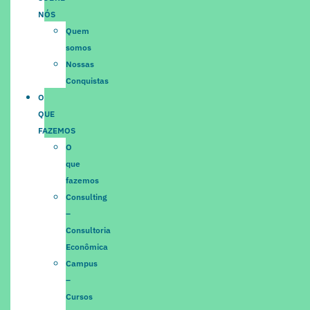
NÓS
Quem
somos
Nossas
Conquistas
O
QUE
FAZEMOS
O
que
fazemos
Consulting
–
Consultoria
Econômica
Campus
–
Cursos