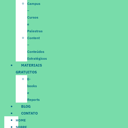
Campus
–
Cursos
e
Palestras
Content
–
Conteúdos
Estratégicos
MATERIAIS
GRATUITOS
E-
books
e
Reports
BLOG
CONTATO
HOME
SOBRE