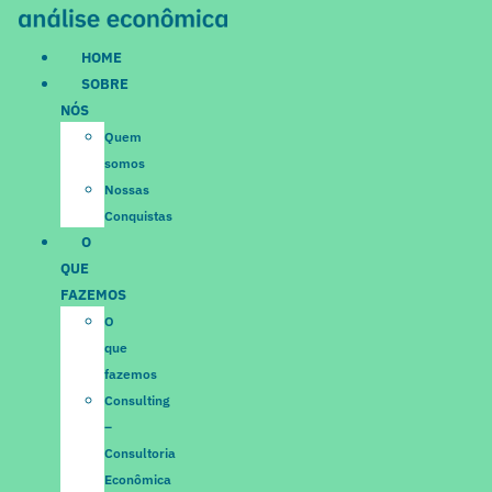
Ir
para
HOME
o
SOBRE
conteúdo
NÓS
Quem
somos
Nossas
Conquistas
O
QUE
FAZEMOS
O
que
fazemos
Consulting
–
Consultoria
Econômica