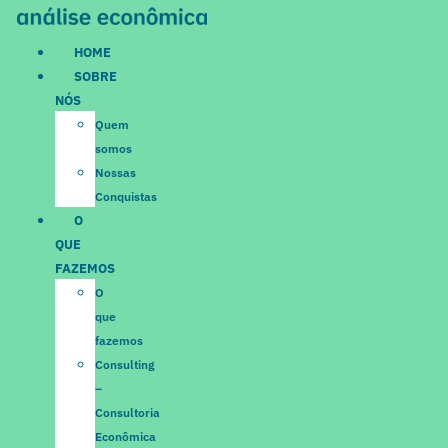
Ir
para
HOME
o
SOBRE
conteúdo
NÓS
Quem
somos
Nossas
Conquistas
O
QUE
FAZEMOS
O
que
fazemos
Consulting
–
Consultoria
Econômica