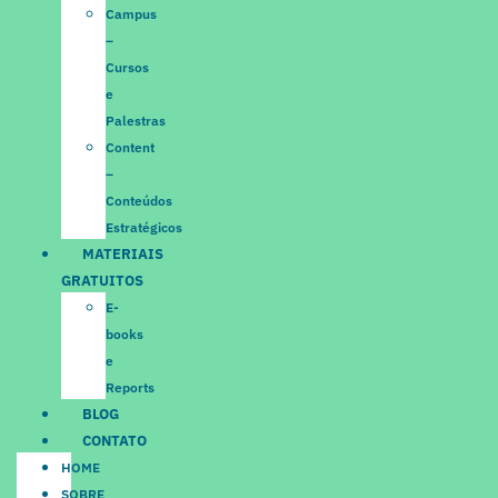
Campus
–
Cursos
e
Palestras
Content
–
Conteúdos
Estratégicos
MATERIAIS
GRATUITOS
E-
books
e
Reports
BLOG
CONTATO
HOME
SOBRE