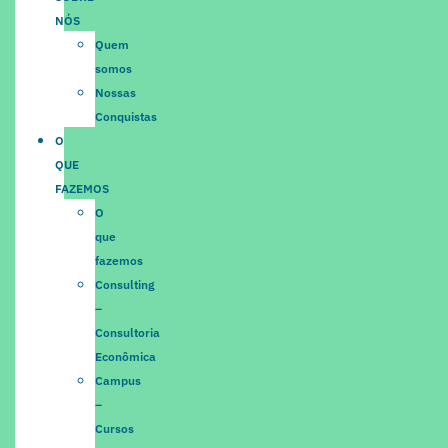
NÓS
Quem
somos
Nossas
Conquistas
O
QUE
FAZEMOS
O
que
fazemos
Consulting
–
Consultoria
Econômica
Campus
–
Cursos