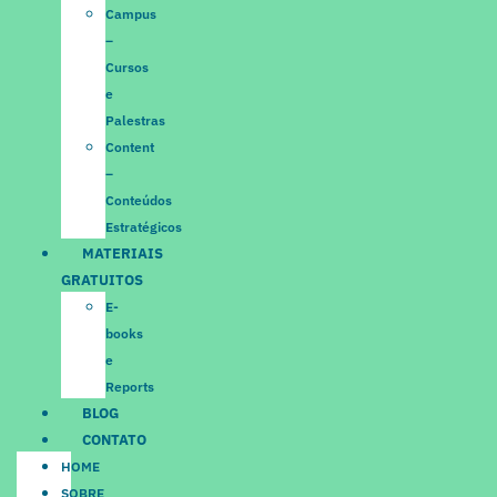
Campus
–
Cursos
e
Palestras
Content
–
Conteúdos
Estratégicos
MATERIAIS
GRATUITOS
E-
books
e
Reports
BLOG
CONTATO
HOME
SOBRE