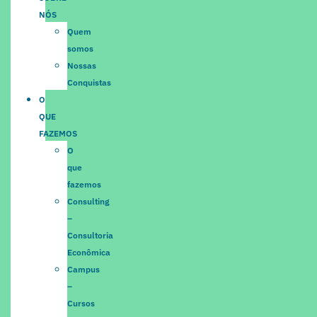
NÓS
Quem
somos
Nossas
Conquistas
O
QUE
FAZEMOS
O
que
fazemos
Consulting
–
Consultoria
Econômica
Campus
–
Cursos