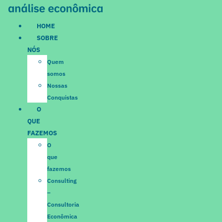
Ir
para
HOME
o
SOBRE
conteúdo
NÓS
Quem
somos
Nossas
Conquistas
O
QUE
FAZEMOS
O
que
fazemos
Consulting
–
Consultoria
Econômica