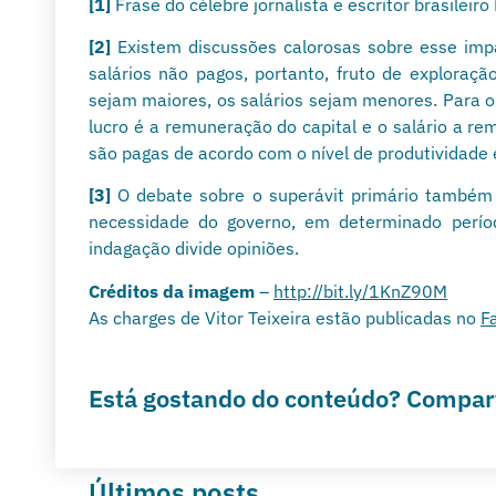
[1]
Frase do célebre jornalista e escritor brasileir
[2]
Existem discussões calorosas sobre esse impas
salários não pagos, portanto, fruto de exploraç
sejam maiores, os salários sejam menores. Para 
lucro é a remuneração do capital e o salário a re
são pagas de acordo com o nível de produtividade 
[3]
O debate sobre o superávit primário também 
necessidade do governo, em determinado períod
indagação divide opiniões.
Créditos da imagem
–
http://bit.ly/1KnZ90M
As charges de Vitor Teixeira estão publicadas no
F
Está gostando do conteúdo? Compart
Últimos posts