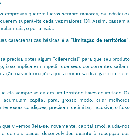
o.
 As empresas querem lucros sempre maiores, os indivíduos
s querem superávits cada vez maiores
[3]
. Assim, passam a
mular mais, e por aí vai…
as características básicas é a “
limitação de territórios
“,
a precisa obter algum “diferencial” para que seu produto
go, isso implica em impedir que seus concorrentes saibam
mitação nas informações que a empresa divulga sobre seus
e ela sempre se dá em um território físico delimitado. Os
) acumulam capital para, grosso modo, criar melhores
er essas condições, precisam delimitar, inclusive, o fluxo
que vivemos (leia-se, novamente, capitalismo), ajuda-nos
 e demais países desenvolvidos quanto à recepção dos