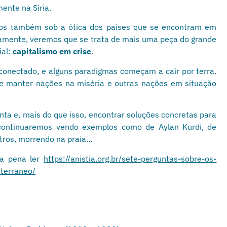
ente na Síria.
mos também sob a ótica dos países que se encontram em
amente, veremos que se trata de mais uma peça do grande
ial:
capitalismo em
crise
.
onectado, e alguns paradigmas começam a cair por terra.
e manter nações na miséria e outras nações em situação
a e, mais do que isso, encontrar soluções concretas para
continuaremos vendo exemplos como de Aylan Kurdi, de
utros, morrendo na praia…
 a pena ler
https://anistia.org.br/sete-perguntas-sobre-os-
terraneo/