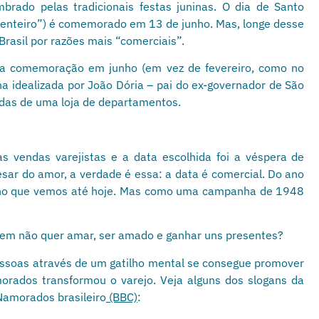
brado pelas tradicionais festas juninas. O dia de Santo
menteiro”) é comemorado em 13 de junho. Mas, longe desse
Brasil por razões mais “comerciais”.
 a comemoração em junho (em vez de fevereiro, como no
idealizada por João Dória – pai do ex-governador de São
endas de uma loja de departamentos.
 vendas varejistas e a data escolhida foi a véspera de
sar do amor, a verdade é essa: a data é comercial. Do ano
eno que vemos até hoje. Mas como uma campanha de 1948
 quem não quer amar, ser amado e ganhar uns presentes?
essoas através de um gatilho mental se consegue promover
orados transformou o varejo. Veja alguns dos slogans da
Namorados brasileiro
(BBC)
: