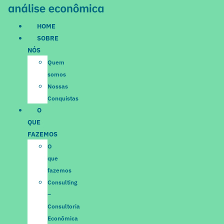
Ir
para
HOME
o
SOBRE
conteúdo
NÓS
Quem
somos
Nossas
Conquistas
O
QUE
FAZEMOS
O
que
fazemos
Consulting
–
Consultoria
Econômica