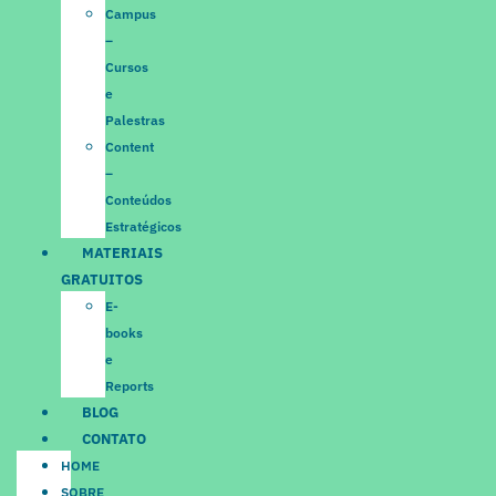
Campus
–
Cursos
e
Palestras
Content
–
Conteúdos
Estratégicos
MATERIAIS
GRATUITOS
E-
books
e
Reports
BLOG
CONTATO
HOME
SOBRE