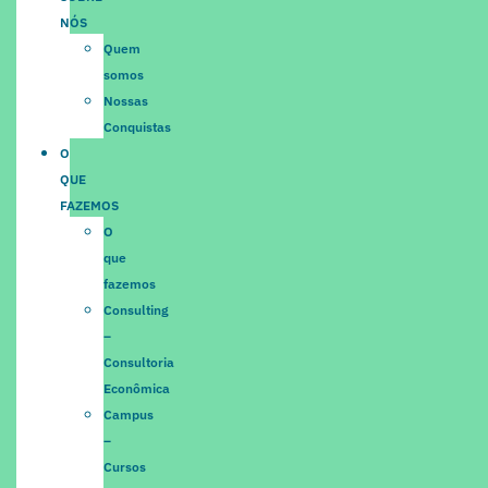
NÓS
Quem
somos
Nossas
Conquistas
O
QUE
FAZEMOS
O
que
fazemos
Consulting
–
Consultoria
Econômica
Campus
–
Cursos