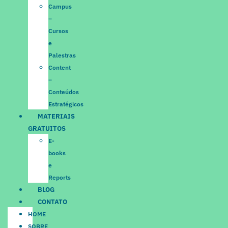
Campus
–
Cursos
e
Palestras
Content
–
Conteúdos
Estratégicos
MATERIAIS
GRATUITOS
E-
books
e
Reports
BLOG
CONTATO
HOME
SOBRE