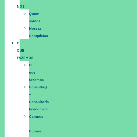
NÓS
Quem
somos
Nossas
Conquistas
O
QUE
FAZEMOS
O
que
fazemos
Consulting
–
Consultoria
Econômica
Campus
–
Cursos