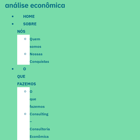
Ir
para
HOME
o
SOBRE
conteúdo
NÓS
Quem
somos
Nossas
Conquistas
O
QUE
FAZEMOS
O
que
fazemos
Consulting
–
Consultoria
Econômica