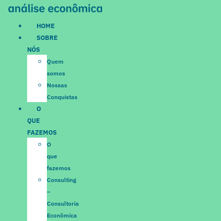
Ir
para
HOME
o
SOBRE
conteúdo
NÓS
Quem
somos
Nossas
Conquistas
O
QUE
FAZEMOS
O
que
fazemos
Consulting
–
Consultoria
Econômica