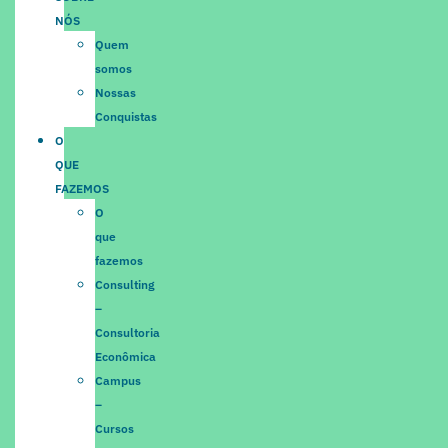
NÓS
Quem
somos
Nossas
Conquistas
O
QUE
FAZEMOS
O
que
fazemos
Consulting
–
Consultoria
Econômica
Campus
–
Cursos