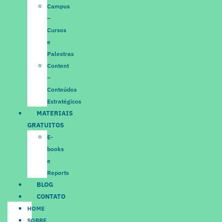
Campus
–
Cursos
e
Palestras
Content
–
Conteúdos
Estratégicos
MATERIAIS
GRATUITOS
E-
books
e
Reports
BLOG
CONTATO
HOME
SOBRE