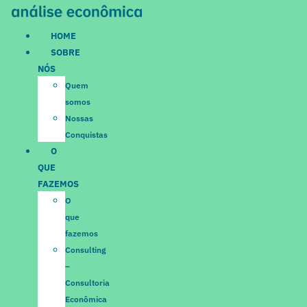
Ir
para
HOME
o
SOBRE
conteúdo
NÓS
Quem
somos
Nossas
Conquistas
O
QUE
FAZEMOS
O
que
fazemos
Consulting
–
Consultoria
Econômica