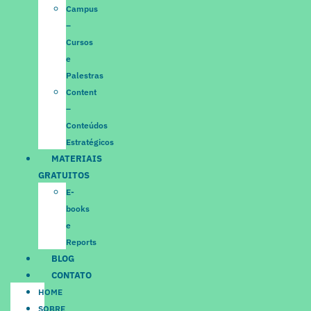
Campus
–
Cursos
e
Palestras
Content
–
Conteúdos
Estratégicos
MATERIAIS
GRATUITOS
E-
books
e
Reports
BLOG
CONTATO
HOME
SOBRE