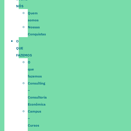
NÓS
Quem
somos
Nossas
Conquistas
O
QUE
FAZEMOS
O
que
fazemos
Consulting
–
Consultoria
Econômica
Campus
–
Cursos